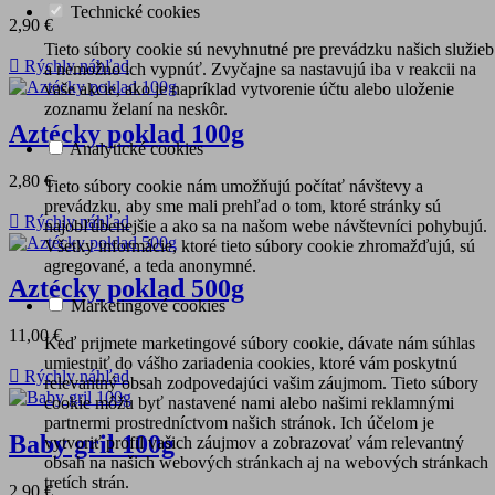
Technické cookies
2,90 €
Tieto súbory cookie sú nevyhnutné pre prevádzku našich služieb

Rýchly náhľad
a nemožno ich vypnúť. Zvyčajne sa nastavujú iba v reakcii na
vaše akcie, ako je napríklad vytvorenie účtu alebo uloženie
zoznamu želaní na neskôr.
Aztécky poklad 100g
Analytické cookies
2,80 €
Tieto súbory cookie nám umožňujú počítať návštevy a
prevádzku, aby sme mali prehľad o tom, ktoré stránky sú

Rýchly náhľad
najobľúbenejšie a ako sa na našom webe návštevníci pohybujú.
Všetky informácie, ktoré tieto súbory cookie zhromažďujú, sú
agregované, a teda anonymné.
Aztécky poklad 500g
Marketingové cookies
11,00 €
Keď prijmete marketingové súbory cookie, dávate nám súhlas
umiestniť do vášho zariadenia cookies, ktoré vám poskytnú

Rýchly náhľad
relevantný obsah zodpovedajúci vašim záujmom. Tieto súbory
cookie môžu byť nastavené nami alebo našimi reklamnými
partnermi prostredníctvom našich stránok. Ich účelom je
Baby gril 100g
vytvoriť profil vašich záujmov a zobrazovať vám relevantný
obsah na našich webových stránkach aj na webových stránkach
tretích strán.
2,90 €