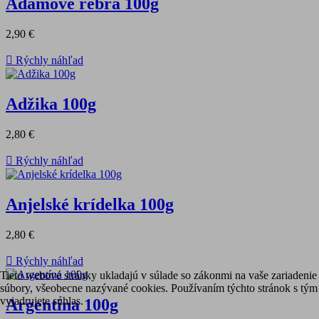
Adamove rebrá 100g
2,90 €

Rýchly náhľad
Adžika 100g
2,80 €

Rýchly náhľad
Anjelské krídelka 100g
2,80 €

Rýchly náhľad
Tieto webové stránky ukladajú v súlade so zákonmi na vaše zariadenie
súbory, všeobecne nazývané cookies. Používaním týchto stránok s tým
vyjadrujete súhlas.
Argentína 100g