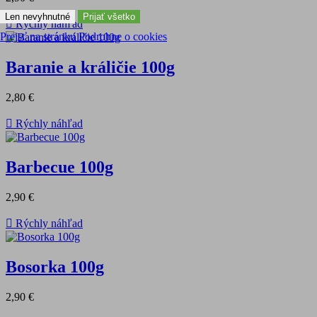
Len nevyhnutné
Prijať všetko

Rýchly náhľad
Prejsť na stránku Podrobne o cookies
Baranie a králičie 100g
2,80 €

Rýchly náhľad
Barbecue 100g
2,90 €

Rýchly náhľad
Bosorka 100g
2,90 €