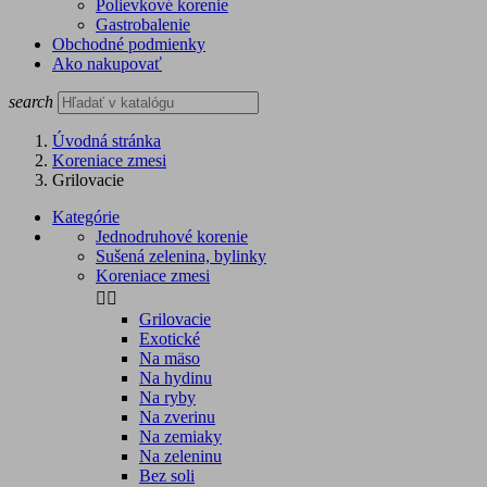
Polievkové korenie
Gastrobalenie
Obchodné podmienky
Ako nakupovať
search
Úvodná stránka
Koreniace zmesi
Grilovacie
Kategórie
Jednodruhové korenie
Sušená zelenina, bylinky
Koreniace zmesi


Grilovacie
Exotické
Na mäso
Na hydinu
Na ryby
Na zverinu
Na zemiaky
Na zeleninu
Bez soli