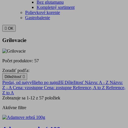
Bez glutamanu
Kompletný sortiment
Polievkové korenie
Gastrobalenie

OK
Grilovacie
Počet produktov: 57
Zoradiť podľa:
Dôležitosť

Predaj, od najvyššieho po najnižší
Dôležitosť
Názvu: A - Z
Názvu:
Z - A
Cena: vzostupne
Cena: zostupne
Reference, A to Z
Reference,
Z to A
Zobrazuje sa 1-12 z 57 položiek
Aktívne filtre