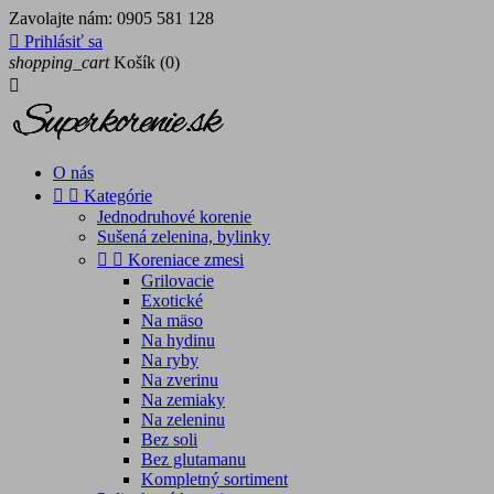
Zavolajte nám:
0905 581 128

Prihlásiť sa
shopping_cart
Košík
(0)

O nás


Kategórie
Jednodruhové korenie
Sušená zelenina, bylinky


Koreniace zmesi
Grilovacie
Exotické
Na mäso
Na hydinu
Na ryby
Na zverinu
Na zemiaky
Na zeleninu
Bez soli
Bez glutamanu
Kompletný sortiment