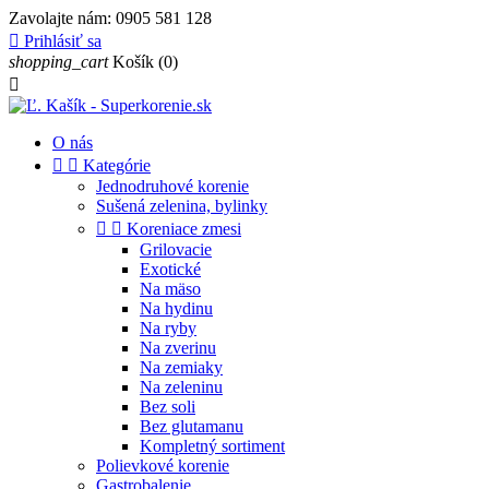
Zavolajte nám:
0905 581 128

Prihlásiť sa
shopping_cart
Košík
(0)

O nás


Kategórie
Jednodruhové korenie
Sušená zelenina, bylinky


Koreniace zmesi
Grilovacie
Exotické
Na mäso
Na hydinu
Na ryby
Na zverinu
Na zemiaky
Na zeleninu
Bez soli
Bez glutamanu
Kompletný sortiment
Polievkové korenie
Gastrobalenie