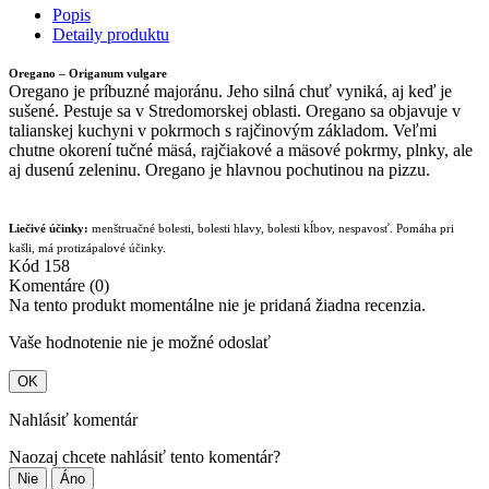
Popis
Detaily produktu
Oregano – Origanum vulgare
Oregano je príbuzné majoránu. Jeho silná chuť vyniká, aj keď je
sušené. Pestuje sa v Stredomorskej oblasti. Oregano sa objavuje v
talianskej kuchyni v pokrmoch s rajčinovým základom. Veľmi
chutne okorení tučné mäsá, rajčiakové a mäsové pokrmy, plnky, ale
aj dusenú zeleninu. Oregano je hlavnou pochutinou na pizzu.
Liečivé účinky:
menštruačné bolesti, bolesti hlavy, bolesti kĺbov, nespavosť. Pomáha pri
kašli, má protizápalové účinky.
Kód
158
Komentáre (0)
Na tento produkt momentálne nie je pridaná žiadna recenzia.
Vaše hodnotenie nie je možné odoslať
OK
Nahlásiť komentár
Naozaj chcete nahlásiť tento komentár?
Nie
Áno