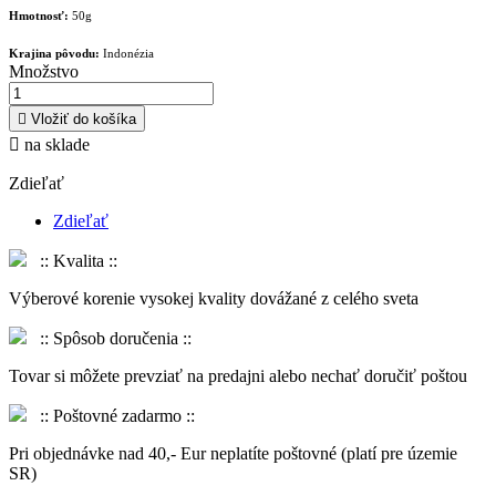
Hmotnosť:
50g
Krajina pôvodu:
Indonézia
Množstvo

Vložiť do košíka

na sklade
Zdieľať
Zdieľať
:: Kvalita ::
Výberové korenie vysokej kvality dovážané z celého sveta
:: Spôsob doručenia ::
Tovar si môžete prevziať na predajni alebo nechať doručiť poštou
:: Poštovné zadarmo ::
Pri objednávke nad 40,- Eur neplatíte poštovné (platí pre územie
SR)