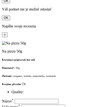
OK
Váš podnet nie je možné odoslať
OK
Napíšte svoju recenziu
×
Na pizzu 50g
Koreniaci prípravok bez soli
Hmotnosť:
50g
Zloženie:
oregano, tymián, majoránka, rozmarín
Krajina pôvodu:
ČR
Quality:
*
Názov
*
Vaše meno