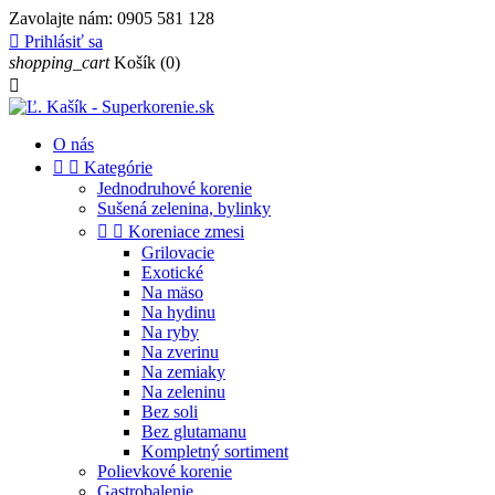
Zavolajte nám:
0905 581 128

Prihlásiť sa
shopping_cart
Košík
(0)

O nás


Kategórie
Jednodruhové korenie
Sušená zelenina, bylinky


Koreniace zmesi
Grilovacie
Exotické
Na mäso
Na hydinu
Na ryby
Na zverinu
Na zemiaky
Na zeleninu
Bez soli
Bez glutamanu
Kompletný sortiment
Polievkové korenie
Gastrobalenie