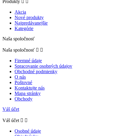
Produkty


Akcia
Nové produkty
Najpredávanejšie
Kategórie
Naša spoločnosť
Naša spoločnosť


Firemné údaje
Spracovanie osobných údajov
Obchodné podmienky
O nás
Poštovné
Kontaktujte nás
Mapa stránky
Obchody
Váš účet
Váš účet


Osobné údaje