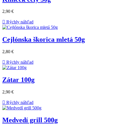
2,90 €

Rýchly náhľad
Cejlónska škorica mletá 50g
2,80 €

Rýchly náhľad
Zátar 100g
2,90 €

Rýchly náhľad
Medvedí grill 500g