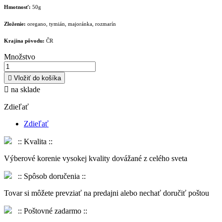
Hmotnosť:
50g
Zloženie:
oregano, tymián, majoránka, rozmarín
Krajina pôvodu:
ČR
Množstvo

Vložiť do košíka

na sklade
Zdieľať
Zdieľať
:: Kvalita ::
Výberové korenie vysokej kvality dovážané z celého sveta
:: Spôsob doručenia ::
Tovar si môžete prevziať na predajni alebo nechať doručiť poštou
:: Poštovné zadarmo ::